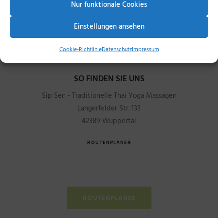
Nur funktionale Cookies
Einstellungen ansehen
Cookie-Richtlinie
Datenschutz
Impressum
SO FINDEN SIE UNS
Sip Sen - Traditionelle Thai Yoga Massagen
Langerfelder Str. 133
42389 Wuppertal
ROUTENPLANER
ROUTENPLANER