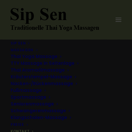
SIP SEN
MASSAGEN
Thai Yoga Massage
TTY Massage in Seitenlage
Thai Aromaölmassage
Kräuterstempel-Massage
Kontakt
Nacken-/Rückenmassage
Fußmassage
Sportmassage
Seniorenmassage
Schwangerenmassage
Klangschalen-Massage
PREISE
KONTAKT