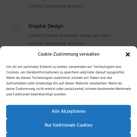
without extensible services.
Graphic Design
Credibly brand standards compliant users
without extensible services.
Cookie-Zustimmung verwalten
Photography
Um dir ein optimales Erlebnis zu bieten, verwenden wir Technologien wie
Cookies, um Geräteinformationen zu speichern und/oder darauf zuzugreifen.
Credibly brand standards compliant users
Wenn du diesen Technologien zustimmst, können wir Daten wie das
without extensible services.
Surfverhalten oder eindeutige IDs auf dieser Website verarbeiten. Wenn du
deine Zustimmung nicht erteilst oder zurückziehst, können bestimmte Merkmale
und Funktionen beeinträchtigt werden.
Social Media
Credibly brand standards compliant users
Alle Akzeptieren
without extensible services.
Nur funktionale Cookies