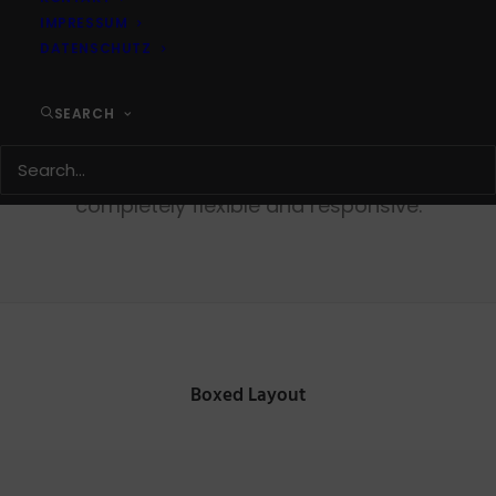
IMPRESSUM
DATENSCHUTZ
Content Carousel
SEARCH
Easy create your custom content blocks
and use it in a carousel. Carousel is
completely flexible and responsive.
Boxed Layout