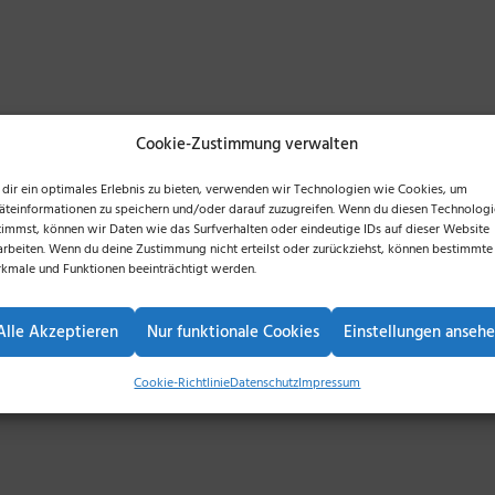
Cookie-Zustimmung verwalten
dir ein optimales Erlebnis zu bieten, verwenden wir Technologien wie Cookies, um
äteinformationen zu speichern und/oder darauf zuzugreifen. Wenn du diesen Technolog
timmst, können wir Daten wie das Surfverhalten oder eindeutige IDs auf dieser Website
Documentation
arbeiten. Wenn du deine Zustimmung nicht erteilst oder zurückziehst, können bestimmte
kmale und Funktionen beeinträchtigt werden.
Alle Akzeptieren
Nur funktionale Cookies
Einstellungen anseh
ation and workflow detailed online guide. Step by 
Cookie-Richtlinie
Datenschutz
Impressum
and detailed video tutorials.