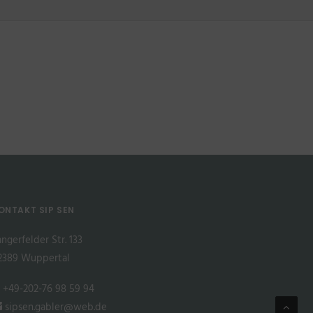
ONTAKT SIP SEN
angerfelder Str. 133
2389 Wuppertal
+49-202-76 98 59 94
sipsen.gabler@web.de