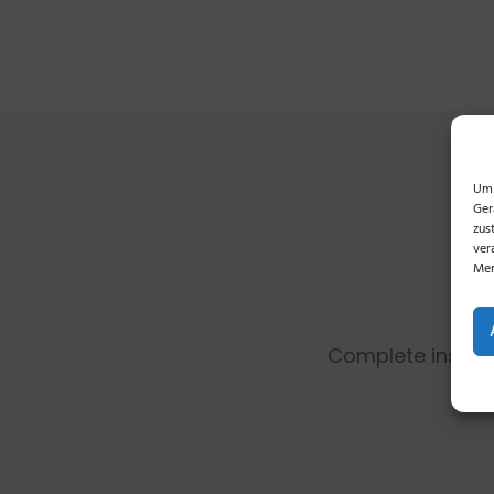
Um 
Ger
zus
ver
Mer
Complete install