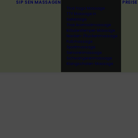
SIP SEN
MASSAGEN
PREISE
Thai Yoga Massage
TTY Massage in
Seitenlage
Thai Aromaölmassage
Kräuterstempel-Massage
Nacken-/Rückenmassage
Fußmassage
Sportmassage
Seniorenmassage
Schwangerenmassage
Klangschalen-Massage
DOCUMENTATION