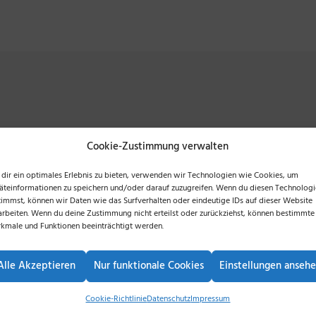
Google Maps
Cookie-Zustimmung verwalten
s you all the options you need to fully customise 
dir ein optimales Erlebnis zu bieten, verwenden wir Technologien wie Cookies, um
äteinformationen zu speichern und/oder darauf zuzugreifen. Wenn du diesen Technolog
Build your very new Google Map!
timmst, können wir Daten wie das Surfverhalten oder eindeutige IDs auf dieser Website
arbeiten. Wenn du deine Zustimmung nicht erteilst oder zurückziehst, können bestimmte
kmale und Funktionen beeinträchtigt werden.
Alle Akzeptieren
Nur funktionale Cookies
Einstellungen anseh
Cookie-Richtlinie
Datenschutz
Impressum