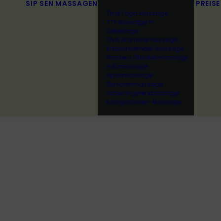
SIP SEN
MASSAGEN
PREISE
Thai Yoga Massage
TTY Massage in
Seitenlage
Thai Aromaölmassage
Kräuterstempel-Massage
Nacken-/Rückenmassage
Fußmassage
Sportmassage
Seniorenmassage
Schwangerenmassage
Klangschalen-Massage