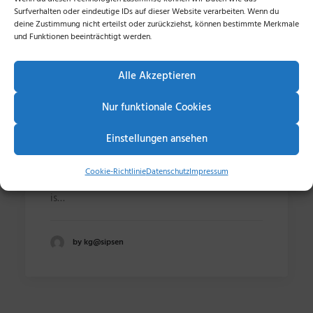
Surfverhalten oder eindeutige IDs auf dieser Website verarbeiten. Wenn du
IMPRESSUM
deine Zustimmung nicht erteilst oder zurückziehst, können bestimmte Merkmale
DATENSCHUTZ
und Funktionen beeinträchtigt werden.
SEARCH
Alle Akzeptieren
Nur funktionale Cookies
Öffnungszeiten
Einstellungen ansehen
4. November 2016
Many years ago, I worked for my parents who
Cookie-Richtlinie
Datenschutz
Impressum
own a video production company. Because it
is…
by kg@sipsen