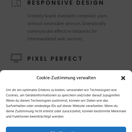
RESPONSIVE DESIGN
Credibly brand standards compliant users
without extensible services. Dramatically
communicate effective resources for
intermandated web services.
PIXEL PERFECT
Credibly brand standards compliant users
Cookie-Zustimmung verwalten
without extensible services. Dramatically
communicate effective resources for
Um dir ein optimales Erlebnis zu bieten, verwenden wir Technologien wie
intermandated web services.
Cookies, um Geräteinformationen zu speichern und/oder darauf zuzugreifen.
Wenn du diesen Technologien zustimmst, können wir Daten wie das
Surfverhalten oder eindeutige IDs auf dieser Website verarbeiten. Wenn du
deine Zustimmung nicht erteilst oder zurückziehst, können bestimmte Merkmale
und Funktionen beeinträchtigt werden.