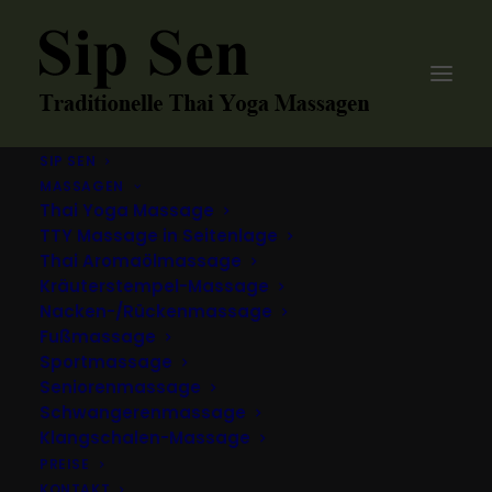
SIP SEN
MASSAGEN
Thai Yoga Massage
TTY Massage in Seitenlage
Thai Aromaölmassage
Kräuterstempel-Massage
Nacken-/Rückenmassage
Fußmassage
Sportmassage
Seniorenmassage
Schwangerenmassage
Klangschalen-Massage
PREISE
KONTAKT