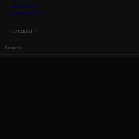
DISCOVER
IMPRESSUM
DATENSCHUTZ
THE COLLECTION
SEARCH
FW 2016 Preview