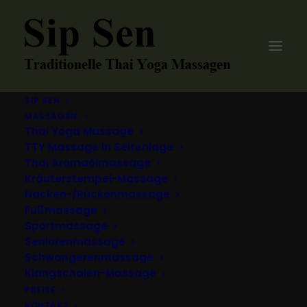
SIP SEN
MASSAGEN
Thai Yoga Massage
TTY Massage in Seitenlage
Thai Aromaölmassage
Kräuterstempel-Massage
Nacken-/Rückenmassage
Fußmassage
Sportmassage
Seniorenmassage
Schwangerenmassage
Klangschalen-Massage
PREISE
KONTAKT