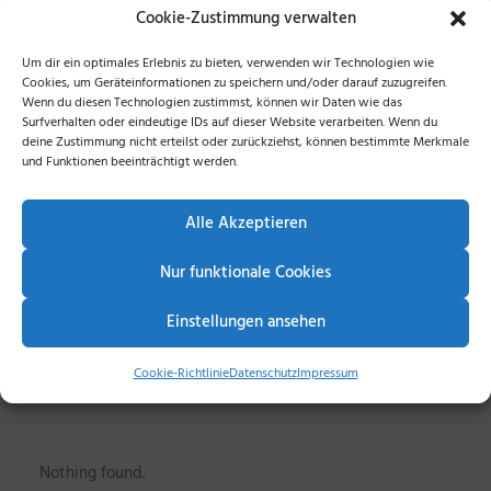
LOOKBOOK FULL
Cookie-Zustimmung verwalten
PREVIEW OUT
Um dir ein optimales Erlebnis zu bieten, verwenden wir Technologien wie
Cookies, um Geräteinformationen zu speichern und/oder darauf zuzugreifen.
NOW
Wenn du diesen Technologien zustimmst, können wir Daten wie das
Surfverhalten oder eindeutige IDs auf dieser Website verarbeiten. Wenn du
deine Zustimmung nicht erteilst oder zurückziehst, können bestimmte Merkmale
und Funktionen beeinträchtigt werden.
VIEW LOOKBOOK
Alle Akzeptieren
Nur funktionale Cookies
Einstellungen ansehen
Cookie-Richtlinie
Datenschutz
Impressum
Nothing found.