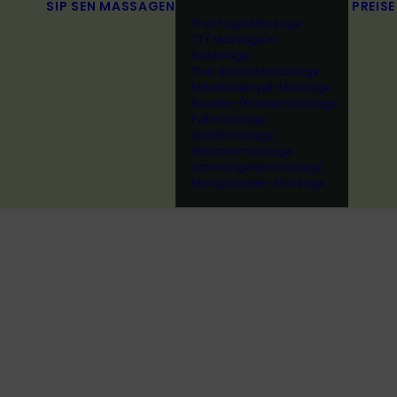
SIP SEN
MASSAGEN
PREISE
Thai Yoga Massage
TTY Massage in
Seitenlage
Thai Aromaölmassage
Kräuterstempel-Massage
Nacken-/Rückenmassage
Fußmassage
Sportmassage
Seniorenmassage
Schwangerenmassage
Klangschalen-Massage