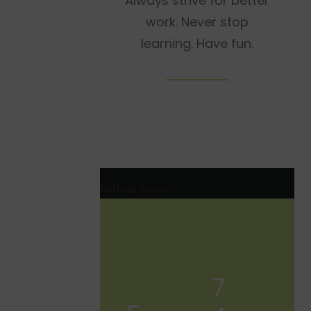
Always strive for better
work. Never stop
learning. Have fun.
Nothing found.
7