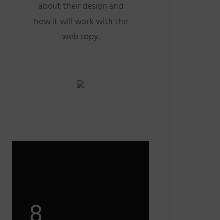
about their design and
how it will work with the
web copy.
8