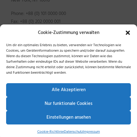
New York, NY 10010
Phone: +88 (0) 101 0000 000
Fax: +88 (0) 202 0000 001
Cookie-Zustimmung verwalten
Um dir ein optimales Erlebnis zu bieten, verwenden wir Technologien wie
Cookies, um Geräteinformationen zu speichern und/oder darauf zuzugreifen.
Wenn du diesen Technologien zustimmst, können wir Daten wie das
CONTACT OUR TEAM
Surfverhalten oder eindeutige IDs auf dieser Website verarbeiten. Wenn du
deine Zustimmung nicht erteilst oder zurückziehst, können bestimmte Merkmale
und Funktionen beeinträchtigt werden.
[contact-form-7 id="22102"]
Alle Akzeptieren
Nur funktionale Cookies
Einstellungen ansehen
ANGEBOTE
Cookie-Richtlinie
Datenschutz
Impressum