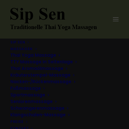
SIP SEN
MASSAGEN
Thai Yoga Massage
TTY Massage in Seitenlage
Thai Aromaölmassage
Kräuterstempel-Massage
Nacken-/Rückenmassage
Fußmassage
Sportmassage
Seniorenmassage
Schwangerenmassage
Klangschalen-Massage
PREISE
KONTAKT