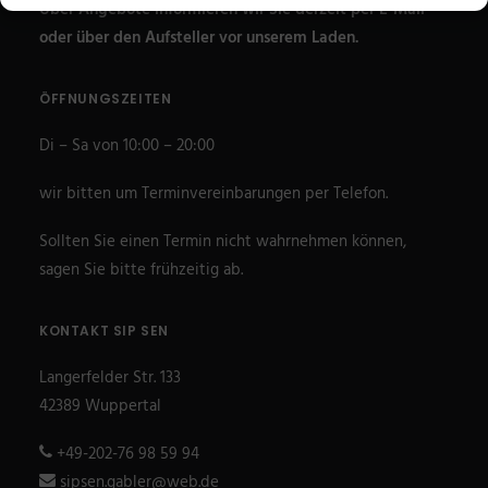
Über Angebote informieren wir Sie derzeit per E-Mail
oder über den Aufsteller vor unserem Laden.
ÖFFNUNGSZEITEN
Di – Sa von 10:00 – 20:00
wir bitten um Terminvereinbarungen per Telefon.
Sollten Sie einen Termin nicht wahrnehmen können,
sagen Sie bitte frühzeitig ab.
KONTAKT SIP SEN
Langerfelder Str. 133
42389 Wuppertal
+49-202-76 98 59 94
sipsen.gabler@web.de