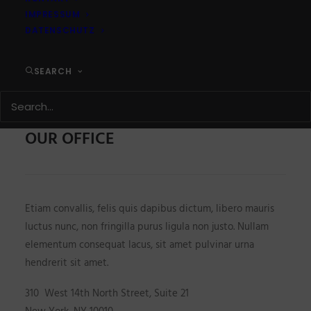
IMPRESSUM
DATENSCHUTZ
SAY HELLO
SEARCH
OUR OFFICE
Etiam convallis, felis quis dapibus dictum, libero mauris
luctus nunc, non fringilla purus ligula non justo. Nullam
elementum consequat lacus, sit amet pulvinar urna
hendrerit sit amet.
310 West 14th North Street, Suite 21