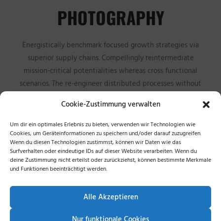
PHOTOGRAPHY
Energistically benchmark focused growth strategies via
superior supply chains. Compellingly reintermediate
mission-critical potentialities whereas cross functional
scenarios. The re-engineer distributed processes without
standardized supply chains.
Cookie-Zustimmung verwalten
Um dir ein optimales Erlebnis zu bieten, verwenden wir Technologien wie
Cookies, um Geräteinformationen zu speichern und/oder darauf zuzugreifen.
Wenn du diesen Technologien zustimmst, können wir Daten wie das
Surfverhalten oder eindeutige IDs auf dieser Website verarbeiten. Wenn du
deine Zustimmung nicht erteilst oder zurückziehst, können bestimmte Merkmale
und Funktionen beeinträchtigt werden.
Alle Akzeptieren
Nur funktionale Cookies