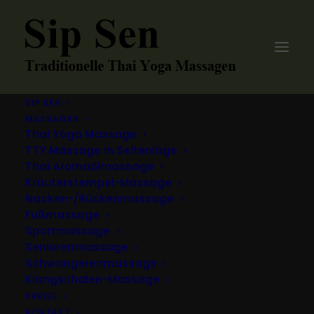
SIP SEN
MASSAGEN
Thai Yoga Massage
TTY Massage in Seitenlage
Thai Aromaölmassage
Kräuterstempel-Massage
Nacken-/Rückenmassage
Fußmassage
Sportmassage
Seniorenmassage
Schwangerenmassage
Klangschalen-Massage
PREISE
KONTAKT