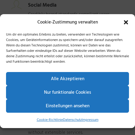
Social Media
Credibly brand standards compliant users
without extensible services.
Cookie-Zustimmung verwalten
Um dir ein optimales Erlebnis zu bieten, verwenden wir Technologien wie
Cookies, um Geräteinformationen zu speichern und/oder darauf zuzugreifen.
App & iOS
Wenn du diesen Technologien zustimmst, können wir Daten wie das
Credibly brand standards compliant users
Surfverhalten oder eindeutige IDs auf dieser Website verarbeiten. Wenn du
deine Zustimmung nicht erteilst oder zurückziehst, können bestimmte Merkmale
without extensible services.
und Funktionen beeinträchtigt werden.
Graphic Design
Alle Akzeptieren
Credibly brand standards compliant users
Nur funktionale Cookies
without extensible services.
Einstellungen ansehen
Reliable Results
Cookie-Richtlinie
Datenschutz
Impressum
Credibly brand standards compliant users
without extensible services.