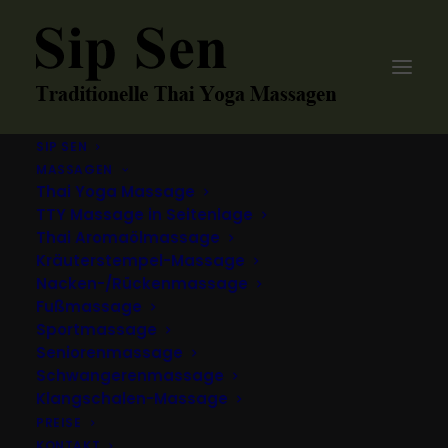
SIP SEN
MASSAGEN
Thai Yoga Massage
TTY Massage in Seitenlage
Thai Aromaölmassage
Kräuterstempel-Massage
Nacken-/Rückenmassage
Fußmassage
Sportmassage
WHAT WE DO
Seniorenmassage
Schwangerenmassage
Klangschalen-Massage
PREISE
KONTAKT