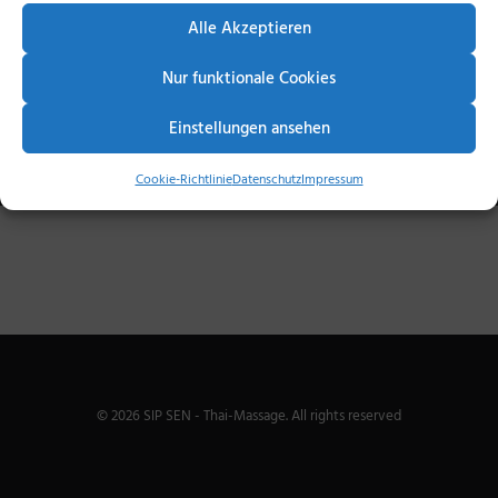
IMPRESSUM
Alle Akzeptieren
Nothing found.
DATENSCHUTZ
Nur funktionale Cookies
SEARCH
Einstellungen ansehen
Cookie-Richtlinie
Datenschutz
Impressum
© 2026 SIP SEN - Thai-Massage. All rights reserved