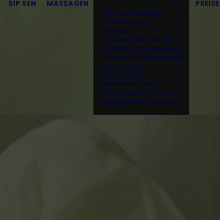
SIP SEN
MASSAGEN
PREISE
Thai Yoga Massage
TTY Massage in
Seitenlage
Thai Aromaölmassage
Kräuterstempel-Massage
Nacken-/Rückenmassage
Fußmassage
Sportmassage
Seniorenmassage
Schwangerenmassage
Klangschalen-Massage