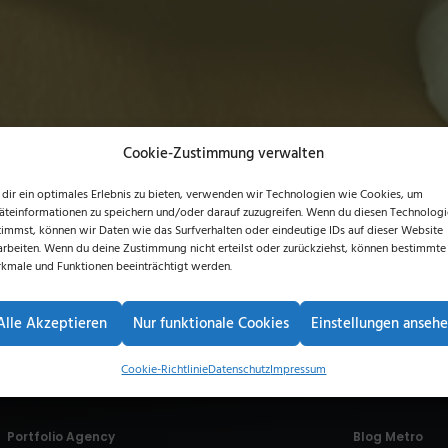
Cookie-Zustimmung verwalten
dir ein optimales Erlebnis zu bieten, verwenden wir Technologien wie Cookies, um
äteinformationen zu speichern und/oder darauf zuzugreifen. Wenn du diesen Technolog
timmst, können wir Daten wie das Surfverhalten oder eindeutige IDs auf dieser Website
arbeiten. Wenn du deine Zustimmung nicht erteilst oder zurückziehst, können bestimmte
kmale und Funktionen beeinträchtigt werden.
CREATIVE
LATERAL
OFFCANVAS
ONEPAGE
OVERLAY
PO
Alle Akzeptieren
Nur funktionale Cookies
Einstellungen anseh
Cookie-Richtlinie
Datenschutz
Impressum
Portfolio Agency
Blog Metro