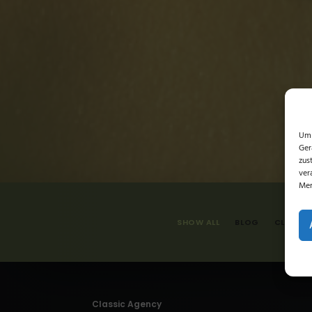
Um 
Ger
zus
ver
Mer
SHOW ALL
BLOG
CLASSIC
Classic Agency