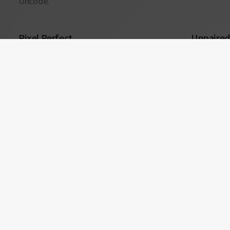
Uncode.
Pixel Perfect
Unpaired 
Uncode Theme is ultra professional,
With over
smooth and sleek, with a clean
ready to g
modern layout, for almost any
layout has
possible layouts.
Anything y
built.